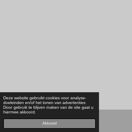
Deze website gebruikt cookies voor analyse-
doeleinden en/of het tonen van advertenties.
Door gebruik te blijven maken van de site gaat u
hiermee akkoord.
© 2021 - 2026 Vd.E.Z Construct
Akkoord
Powered by
JouwWeb