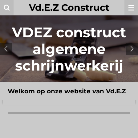
Vd.E.Z Construct
Ga
direct
naar
VDEZ construct
de
hoofdinhoud
algemene
schrijnwerkerij
Welkom op onze website van Vd.E.Z